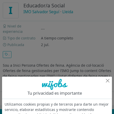
Educador/a Social
I
IMO Salvador Seguí
·
Lleida
Nivel de
---
experiencia
Tipo de contrato
A tiempo completo
Publicada
2 jul.
.
Sou a Inici Persona Ofertes de feina. Agència de col·locació
Ofertes de feina gestionades per l’IMO Jump to content Ofertes
de feina gestionades per l’IMO Llistat d’ofertes de feina noves i
actualitzades que es gestionen des del IMO.
Ver más
Tu privacidad es importante
Oferta desactivada
Utilizamos cookies propias y de terceros para darte un mejor
servicio, elaborar estadísticas y mostrarte contenido