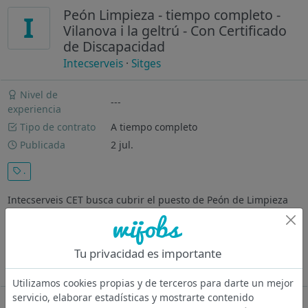
Peón Limpieza - tiempo completo -
I
Vilanova i la geltrú - Con Certificado
de Discapacidad
Intecserveis
·
Sitges
Nivel de
---
experiencia
Tipo de contrato
A tiempo completo
Publicada
2 jul.
.
Intecserveis CET busca cubrir el puesto de Peón de Limpieza
en Vilanova . Si eres una persona responsable y con ganas de
aportar, esta es tu oportunidad para un puesto de jornada
parcial donde podrás desempeñar tareas de limpieza en un
Tu privacidad es importante
entorno...
Ver más
Utilizamos cookies propias y de terceros para darte un mejor
servicio, elaborar estadísticas y mostrarte contenido
Oferta desactivada