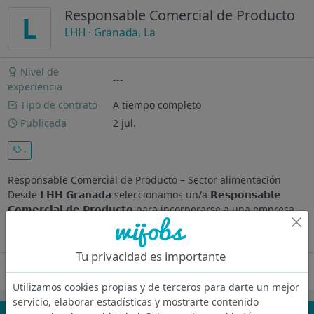
Responsable Comercial de Producto
L
LHH
·
Granada, La
Nivel de
---
experiencia
Tipo de contrato
A tiempo completo
Publicada
2 jul.
.
Responsable Comercial de Producto – Sector alimentación
Desde 𝗟𝗛𝗛 𝗚𝗿𝗮𝗻𝗮𝗱𝗮 seleccionamos un/a 𝗥𝗲𝘀𝗽𝗼𝗻𝘀𝗮𝗯𝗹𝗲
𝗖𝗼𝗺𝗲𝗿𝗰𝗶𝗮𝗹 𝗱𝗲 𝗣𝗿𝗼𝗱𝘂𝗰𝘁𝗼 para incorporarse a una empresa
del sector de la alimentación con el objetivo de...
Ver más
Tu privacidad es importante
Oferta desactivada
Utilizamos cookies propias y de terceros para darte un mejor
servicio, elaborar estadísticas y mostrarte contenido