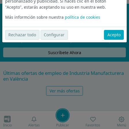
personalizado y publicidad. Si haces clic en el botón
"Acepto", estarás aceptando su uso en nuestra web.
¡No te pierdas nada!
Más informción sobre nuestra
política de cookies
Únete a la comunidad de wijobs y recibe por email las mejores
ofertas de empleo
Rechazar todo
Configurar
Acepto
Nunca compartiremos tu email con nadie y no te vamos a enviar spam
Suscríbete Ahora
Últimas ofertas de empleo de Industria Manufacturera
en València
Ver más ofertas
Inicio
Alertas
Publicar
Favoritos
Menú