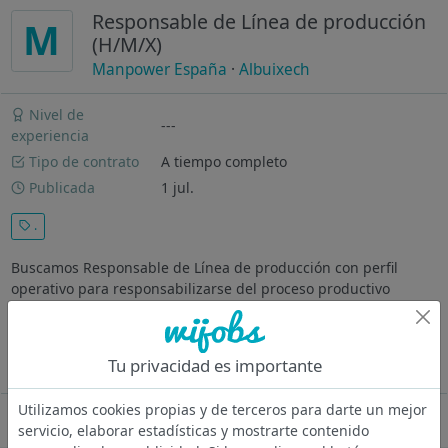
Responsable de Línea de producción
M
(H/M/X)
Manpower España
·
Albuixech
Nivel de
---
experiencia
Tipo de contrato
A tiempo completo
Publicada
1 jul.
.
Buscamos Responsable de Línea de producción con perfil
operativo para responsabilizarse del proceso productivo
completo, desde la entrada de materia prima hasta la salida
de producto final. Se trata de una posición clave dentro del
área productiva...
Tu privacidad es importante
Ver más
Utilizamos cookies propias y de terceros para darte un mejor
Oferta desactivada
servicio, elaborar estadísticas y mostrarte contenido