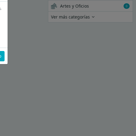
Artes y Oficios
0
,
Ver más categorías
o