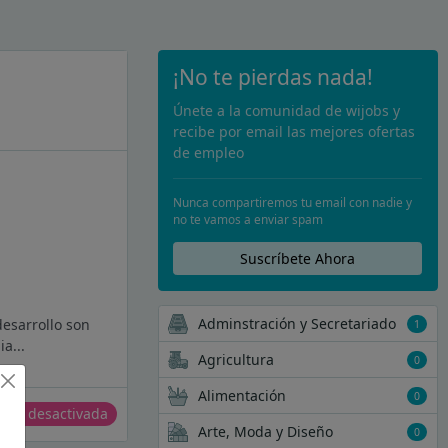
¡No te pierdas nada!
Únete a la comunidad de wijobs y
recibe por email las mejores ofertas
de empleo
Nunca compartiremos tu email con nadie y
no te vamos a enviar spam
Suscríbete Ahora
Adminstración y Secretariado
desarrollo son
1
a...
Agricultura
0
Alimentación
0
erta desactivada
Arte, Moda y Diseño
0