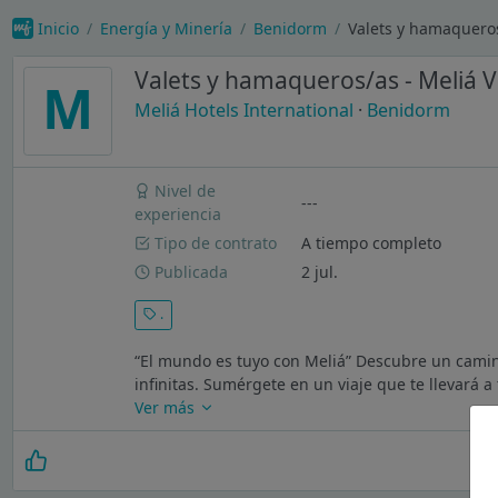
Inicio
Energía y Minería
Benidorm
Valets y hamaqueros/
Valets y hamaqueros/as - Meliá Vi
M
Meliá Hotels International
·
Benidorm
Nivel de
---
experiencia
Tipo de contrato
A tiempo completo
Publicada
2 jul.
.
“El mundo es tuyo con Meliá” Descubre un camino
infinitas. Sumérgete en un viaje que te llevará a
Ver más