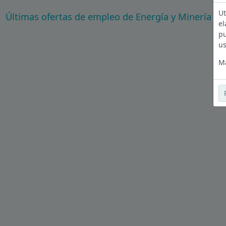
Ut
Últimas ofertas de empleo de Energía y Minería en
el
pu
us
Má