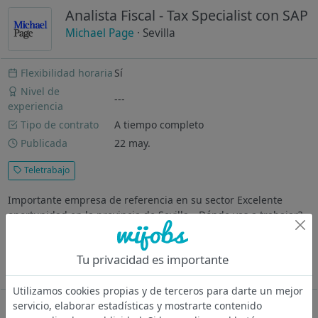
Analista Fiscal - Tax Specialist con SAP
Michael Page
· Sevilla
Flexibilidad horaria
Sí
Nivel de
---
experiencia
Tipo de contrato
A tiempo completo
Publicada
22 may.
Teletrabajo
Importante empresa de referencia en su sector Excelente
oportunidad en la provincia de Sevilla. ¿Dónde vas a trabajar?
Importante grupo internacional del sector agroalimentario,
con más de 30 años de trayectoria y presencia internacional,
Tu privacidad es importante
busca...
Ver más
Utilizamos cookies propias y de terceros para darte un mejor
servicio, elaborar estadísticas y mostrarte contenido
Oferta desactivada