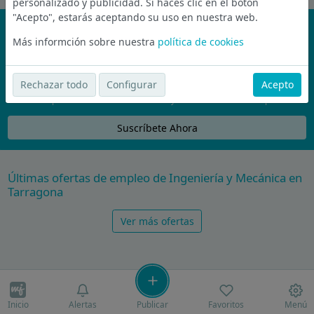
personalizado y publicidad. Si haces clic en el botón
"Acepto", estarás aceptando su uso en nuestra web.
¡No te pierdas nada!
Más informción sobre nuestra
política de cookies
Únete a la comunidad de wijobs y recibe por email las mejores
ofertas de empleo
Rechazar todo
Configurar
Acepto
Nunca compartiremos tu email con nadie y no te vamos a enviar spam
Suscríbete Ahora
Últimas ofertas de empleo de Ingeniería y Mecánica en
Tarragona
Ver más ofertas
Inicio
Alertas
Publicar
Favoritos
Menú