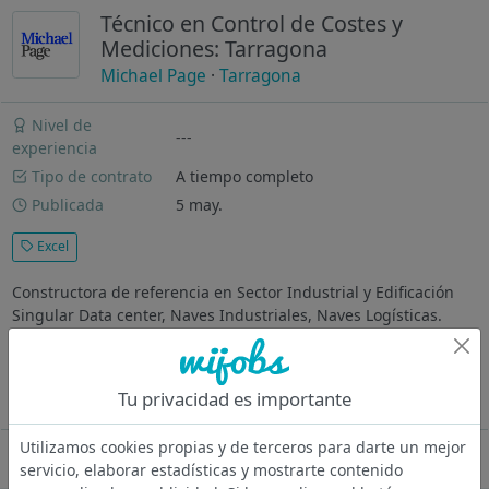
Técnico en Control de Costes y
Mediciones: Tarragona
Michael Page
·
Tarragona
Nivel de
---
experiencia
Tipo de contrato
A tiempo completo
Publicada
5 may.
Excel
Constructora de referencia en Sector Industrial y Edificación
Singular Data center, Naves Industriales, Naves Logísticas.
¿Dónde vas a trabajar? Empresa constructora con más de 50
años de experiencia y presencia nacional, especializada en
proyectos...
Tu privacidad es importante
Ver más
Utilizamos cookies propias y de terceros para darte un mejor
Oferta desactivada
servicio, elaborar estadísticas y mostrarte contenido