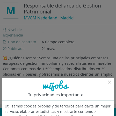
Responsable del área de Gestión
M
Patrimonial
MVGM Nederland
·
Madrid
Nivel de
---
experiencia
Tipo de contrato
A tiempo completo
Publicada
21 may.
💥 ¿Quiénes somos? Somos una de las principales empresas
europeas de gestión inmobiliaria y especialistas en inmuebles.
Contamos con más de 1.500 empleados, distribuidos en 39
oficinas en 7 países, y ofrecemos a nuestros clientes un amplio
e integrado...
Ver más
Tu privacidad es importante
Oferta desactivada
Utilizamos cookies propias y de terceros para darte un mejor
servicio, elaborar estadísticas y mostrarte contenido
¡No te pierdas nada!