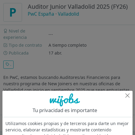
Auditor Junior Valladolid 2025 (FY26)
P
PwC España
·
Valladolid
Nivel de
---
experiencia
Tipo de contrato
A tiempo completo
Publicada
17 abr.
.
En PwC, estamos buscando Auditores/as Financieros para
nuestro programa de New Joiners en nuestras oficinas de
Valladolid con inicio en septiembre 2025 que sean entusiastas
y con motivación para unirse a nuestra firma. Este puesto es
ideal para recién...
Ver más
Tu privacidad es importante
Oferta desactivada
Utilizamos cookies propias y de terceros para darte un mejor
servicio, elaborar estadísticas y mostrarte contenido