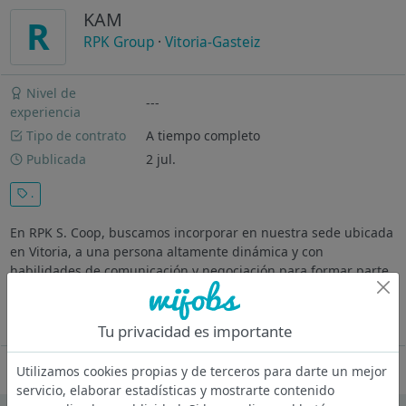
KAM
R
RPK Group
·
Vitoria-Gasteiz
Nivel de
---
experiencia
Tipo de contrato
A tiempo completo
Publicada
2 jul.
.
En RPK S. Coop, buscamos incorporar en nuestra sede ubicada
en Vitoria, a una persona altamente dinámica y con
habilidades de comunicación y negociación para formar parte
del equipo comercial. Dependiendo de la Dirección Comercial
se encargará de la...
Ver más
Tu privacidad es importante
Oferta desactivada
Utilizamos cookies propias y de terceros para darte un mejor
servicio, elaborar estadísticas y mostrarte contenido