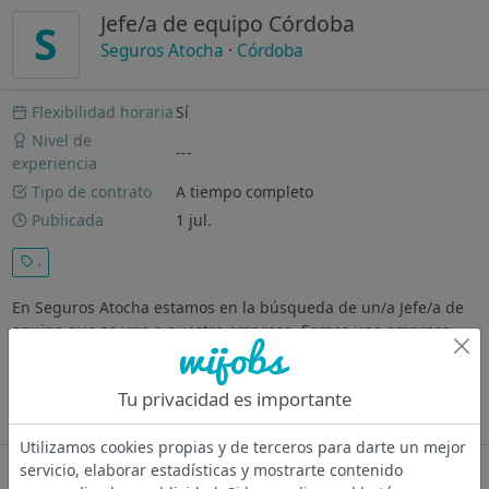
Jefe/a de equipo Córdoba
S
Seguros Atocha
·
Córdoba
Flexibilidad horaria
Sí
Nivel de
---
experiencia
Tipo de contrato
A tiempo completo
Publicada
1 jul.
.
En Seguros Atocha estamos en la búsqueda de un/a Jefe/a de
equipo que se una a nuestra empresa. Somos una empresa
líder en el sector seguros. Tu misión será impulsar las ventas
de nuestros productos. Buscamos personas con: Capacidad
Tu privacidad es importante
emprendedora Clara...
Ver más
Utilizamos cookies propias y de terceros para darte un mejor
servicio, elaborar estadísticas y mostrarte contenido
Oferta desactivada