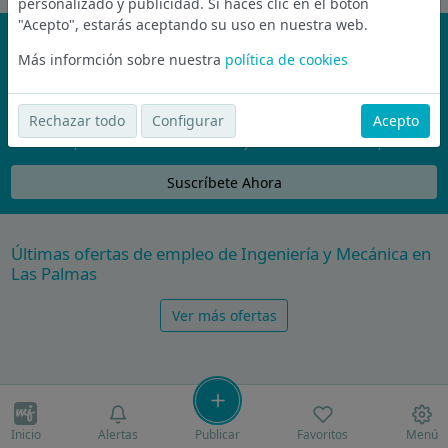
personalizado y publicidad. Si haces clic en el botón
"Acepto", estarás aceptando su uso en nuestra web.
¡No te pierdas nada!
Más informción sobre nuestra
política de cookies
Únete a la comunidad de wijobs y recibe por email las mejores
ofertas de empleo
Rechazar todo
Configurar
Acepto
Nunca compartiremos tu email con nadie y no te vamos a enviar spam
Suscríbete Ahora
Últimas ofertas de empleo de Ingeniería y Mecánica en
Las Palmas
Ver más ofertas
Inicio
Alertas
Publicar
Favoritos
Menú