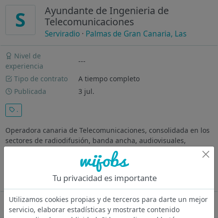
Ayundante de Ingenieria de
S
Telecomunicaciones
Serviradio
·
Palmas de Gran Canaria, Las
Nivel de
---
experiencia
Tipo de contrato
A tiempo completo
Publicada
3 jul.
.
Operadora canaria de Telecomunicaciones, consolidada en los
sectores de radiodifusión, banda ancha, audiovisuales,
instalación de infraestructuras y energías renovables. Tareas -
Filtro, análisis, valoración (técnica y económica) y presentación
de...
Tu privacidad es importante
Ver más
Utilizamos cookies propias y de terceros para darte un mejor
Oferta desactivada
servicio, elaborar estadísticas y mostrarte contenido