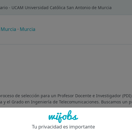
tario - UCAM Universidad Católica San Antonio de Murcia
 Murcia
·
Murcia
roceso de selección para un Profesor Docente e Investigador (PDI)
a y el Grado en Ingeniería de Telecomunicaciones. Buscamos un pr
Of
Tu privacidad es importante