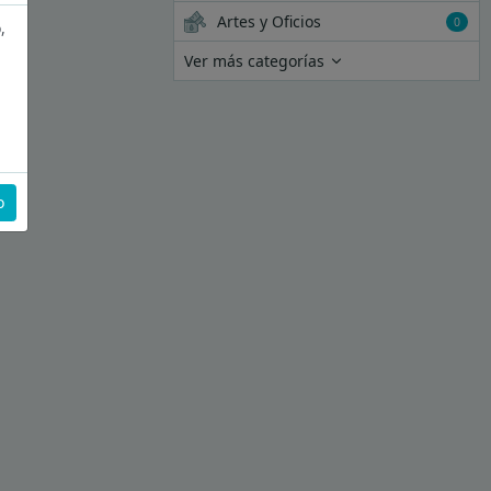
Artes y Oficios
0
,
Ver más categorías
o