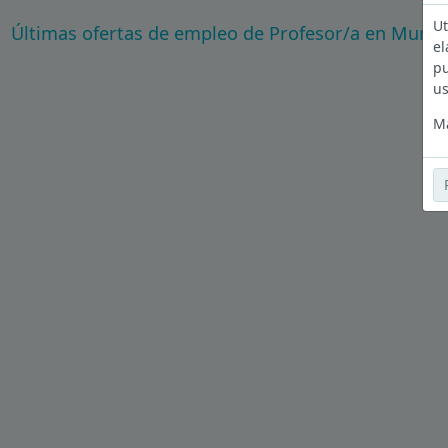
Ut
Últimas ofertas de empleo de Profesor/a en Murci
el
pu
us
Má