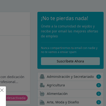
¡No te pierdas nada!
Únete a la comunidad de wijobs y
recibe por email las mejores ofertas
de empleo
Nunca compartiremos tu email con nadie y
no te vamos a enviar spam
Suscríbete Ahora
Adminstración y Secretariado
 con dedicación
1
ofesional...
Agricultura
0
Alimentación
0
erta desactivada
Arte, Moda y Diseño
0