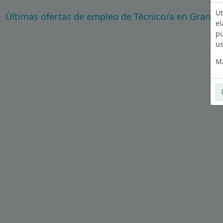
Ut
Últimas ofertas de empleo de Técnico/a en Granad
el
pu
us
Má