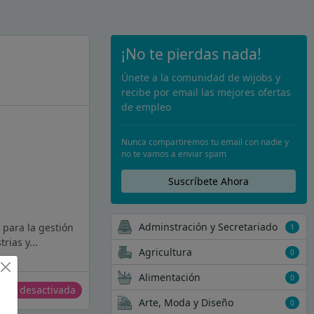
¡No te pierdas nada!
Únete a la comunidad de wijobs y
recibe por email las mejores ofertas
de empleo
Nunca compartiremos tu email con nadie y
no te vamos a enviar spam
Suscríbete Ahora
Adminstración y Secretariado
 para la gestión
1
rias y...
Agricultura
0
Alimentación
0
erta desactivada
Arte, Moda y Diseño
0