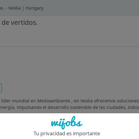
s. - Veolia ￨ Hungary
 de vertidos.
 líder mundial en Medioambiente , en Veolia ofrecemos soluciones
energía, impulsando el desarrollo sostenible de las ciudades, indust
Of
Tu privacidad es importante