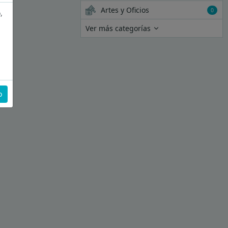
Artes y Oficios
0
,
Ver más categorías
o