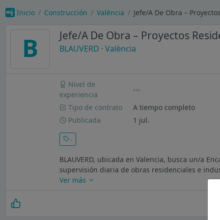
Inicio
Construcción
València
Jefe/A De Obra – Proyecto
Jefe/A De Obra – Proyectos Reside
B
BLAUVERD
·
València
Nivel de
---
experiencia
Tipo de contrato
A tiempo completo
Publicada
1 jul.
.
BLAUVERD, ubicada en Valencia, busca un/a Enca
supervisión diaria de obras residenciales e indu
Ver más