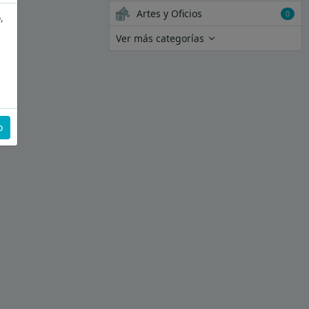
Artes y Oficios
0
,
Ver más categorías
o