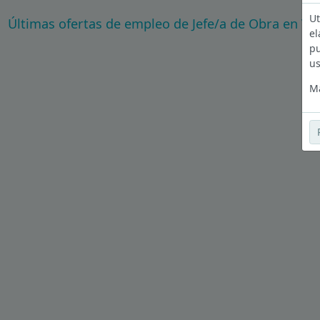
Ut
Últimas ofertas de empleo de Jefe/a de Obra en Va
el
pu
us
Má