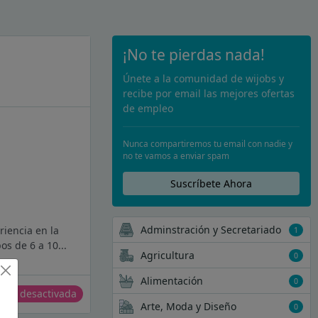
¡No te pierdas nada!
Únete a la comunidad de wijobs y
recibe por email las mejores ofertas
de empleo
Nunca compartiremos tu email con nadie y
no te vamos a enviar spam
Suscríbete Ahora
Adminstración y Secretariado
iencia en la
1
os de 6 a 10...
Agricultura
0
Alimentación
0
erta desactivada
Arte, Moda y Diseño
0