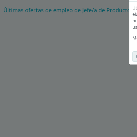
Ut
Últimas ofertas de empleo de Jefe/a de Producto e
el
pu
us
Má