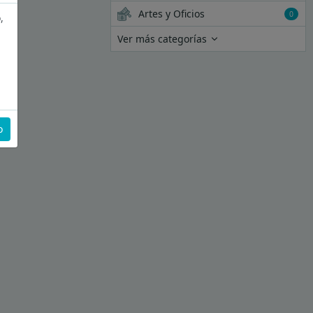
Artes y Oficios
0
,
Ver más categorías
o