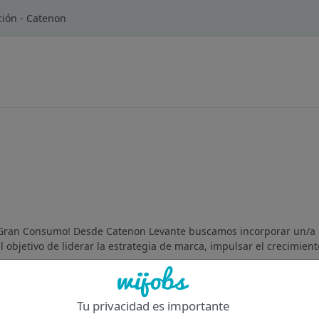
ión - Catenon
r Gran Consumo! Desde Catenon Levante buscamos incorporar un/
objetivo de liderar la estrategia de marca, impulsar el crecimiento
Of
Tu privacidad es importante