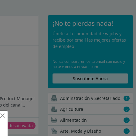
¡No te pierdas nada!
Únete a la comunidad de wijobs y
recibe por email las mejores ofertas
de empleo
Nunca compartiremos tu email con nadie y
no te vamos a enviar spam
Suscríbete Ahora
Adminstración y Secretariado
a Product Manager
1
 del canal...
Agricultura
0
Alimentación
0
erta desactivada
Arte, Moda y Diseño
0