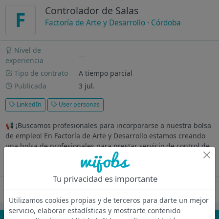
Controlador de Salas
F
Factoría de Arte y Desarrollo
·
Córdoba
Nivel de
---
experiencia
Tipo de contrato
A tiempo parcial
Publicada
3 jul.
LinkedIn
User personas
📢 ¡Buscamos profesionales para incorporarse a nuestra bolsa
de empleo! En Factoría de Arte y Desarrollo estamos creando
una bolsa de profesionales para prestar servicio de control de
sala y atención al visitante en el Museo de Bellas Artes de...
Ver más
Tu privacidad es importante
Oferta desactivada
Utilizamos cookies propias y de terceros para darte un mejor
servicio, elaborar estadísticas y mostrarte contenido