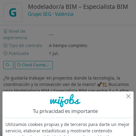
Modelador/a BIM – Especialista BIM
G
Grupo SEG
·
València
Nivel de
---
experiencia
Tipo de contrato
A tiempo completo
Publicada
1 jul.
.
Cloud Coumputing
¿Te gustaría trabajar en proyectos donde la tecnología, la
coordinación y la innovación van de la mano? 🚀🏗️ Buscamos
un/a Modelador/a BIM / Especialista BIM con entre 3 y 5 años
de experiencia para incorporarse a nuestro equipo técnico y
participar...
Ver más
Tu privacidad es importante
Oferta desactivada
Utilizamos cookies propias y de terceros para darte un mejor
servicio, elaborar estadísticas y mostrarte contenido