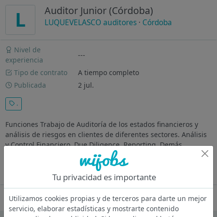
Auditor Junior (Córdoba)
L
LUQUEVELASCO auditores
·
Córdoba
Nivel de
---
experiencia
Tipo de contrato
A tiempo completo
Publicada
2 jul.
.
Funciones Trabajo de Auditoría de los estados financieros y
análisis de riesgos en clientes de diferentes sectores. Análisis
y Control Financiero. Due Diligence. Reporting. Demás
funciones propias del puesto. Requisitos Licenciados en ADE,
Economía, o...
Ver más
Tu privacidad es importante
Oferta desactivada
Utilizamos cookies propias y de terceros para darte un mejor
servicio, elaborar estadísticas y mostrarte contenido