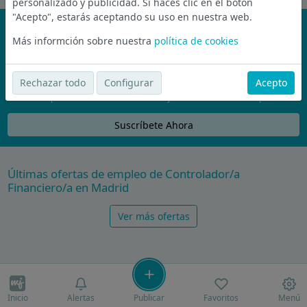
personalizado y publicidad. Si haces clic en el botón
"Acepto", estarás aceptando su uso en nuestra web.
¡No te pierdas nada!
Más informción sobre nuestra
política de cookies
Únete a la comunidad de wijobs y recibe por email las mejores
ofertas de empleo
Rechazar todo
Configurar
Acepto
Nunca compartiremos tu email con nadie y no te vamos a enviar spam
Suscríbete Ahora
Últimas ofertas de empleo de Controlador/a
Financiero/a en Madrid
Ver más ofertas
Inicio
Alertas
Publicar
Favoritos
Menú