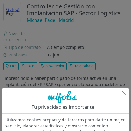
Controller de Gestión con
Implantación SAP - Sector Logística
Michael Page
·
Madrid
Nivel de
---
experiencia
Tipo de contrato
A tiempo completo
Publicada
17 jun.
ERP
Excel
PowerPoint
Teletrabajo
Imprescindible haber participado de forma activa en una
implantación del ERP SAP Experiencia elaborando modelos de
control de gestión ¿Dónde vas a trabajar? Multinacional líder
en sector lógistico, ubicada en el Sureste de Madrid, busca un
Business...
Tu privacidad es importante
Ver más
Utilizamos cookies propias y de terceros para darte un mejor
Oferta desactivada
servicio, elaborar estadísticas y mostrarte contenido