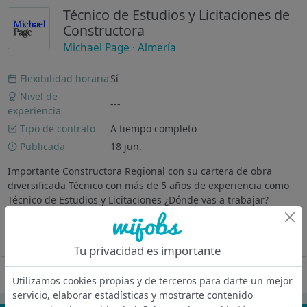
Técnico de Estudios y Licitaciones de
Constructora
Michael Page
·
Almería
Flexibilidad horaria
Sí
Nivel de
---
experiencia
Tipo de contrato
A tiempo completo
Publicada
18 jun.
Importante Constructora Regional con su cartera de obra
diversificada Técnico con más de 5 años de experiencia como
Técnico de Estudios y Licitaciones ¿Dónde vas a trabajar?
Nuestro cliente es una empresa consolidada en el sector de la
construcción.
Ver más
Tu privacidad es importante
Oferta desactivada
Utilizamos cookies propias y de terceros para darte un mejor
servicio, elaborar estadísticas y mostrarte contenido