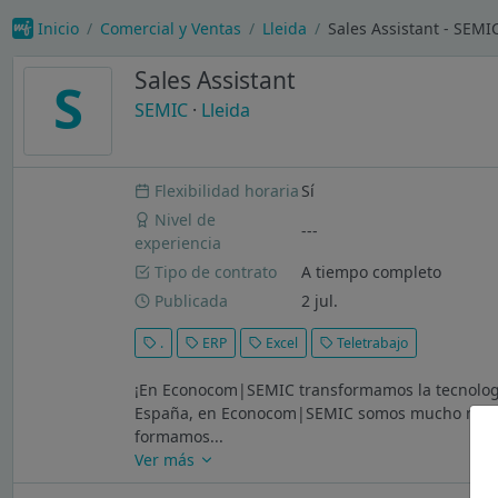
Inicio
Comercial y Ventas
Lleida
Sales Assistant - SEMI
Sales Assistant
S
SEMIC
·
Lleida
Flexibilidad horaria
Sí
Nivel de
---
experiencia
Tipo de contrato
A tiempo completo
Publicada
2 jul.
.
ERP
Excel
Teletrabajo
¡En Econocom|SEMIC transformamos la tecnología
España, en Econocom|SEMIC somos mucho más que
formamos...
Ver más