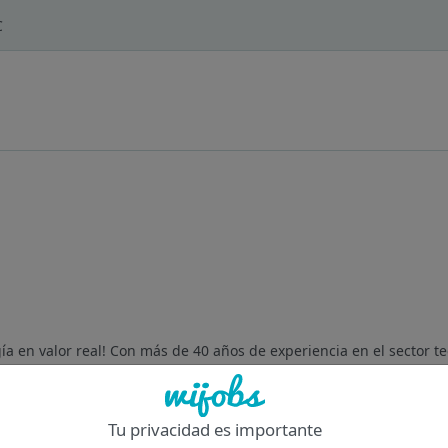
C
 en valor real! Con más de 40 años de experiencia en el sector t
 un proveedor global de productos, servicios y soluciones IT. 
Tu privacidad es importante