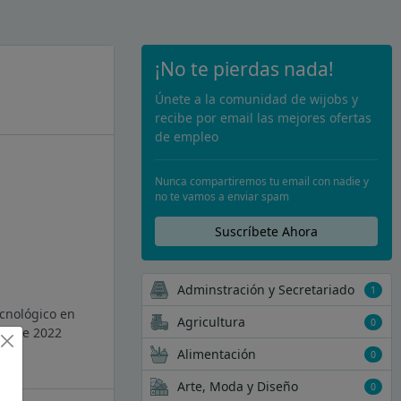
¡No te pierdas nada!
Únete a la comunidad de wijobs y
recibe por email las mejores ofertas
de empleo
Nunca compartiremos tu email con nadie y
no te vamos a enviar spam
Suscríbete Ahora
Adminstración y Secretariado
1
ecnológico en
Agricultura
0
Desde 2022
Alimentación
0
Arte, Moda y Diseño
0