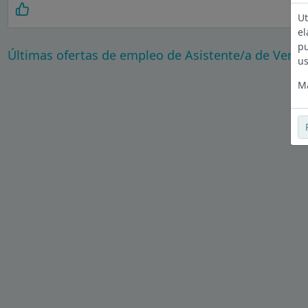
Ut
el
pu
Últimas ofertas de empleo de Asistente/a de Venta
us
Má