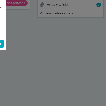
erta desactivada
Artes y Oficios
0
,
Ver más categorías
o