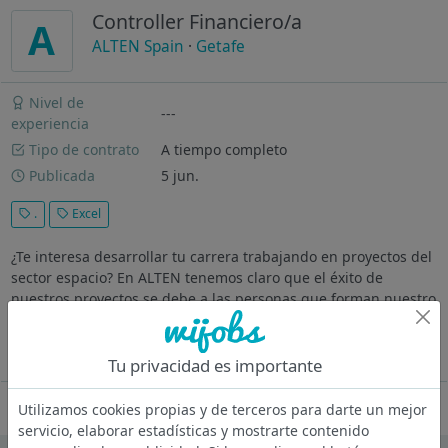
Controller Financiero/a
A
ALTEN Spain
·
Getafe
Nivel de
---
experiencia
Tipo de contrato
A tiempo completo
Publicada
5 jun.
.
Excel
¿Te interesa desarrollar tu carrera trabajando en proyectos del
sector espacio? En ALTEN tenemos claro que el éxito de
nuestros proyectos se debe a las personas que forman nuestro
equipo. Por eso, nos comprometemos a impulsar tu talento,
satisfacer...
Ver más
Tu privacidad es importante
Oferta desactivada
Utilizamos cookies propias y de terceros para darte un mejor
servicio, elaborar estadísticas y mostrarte contenido