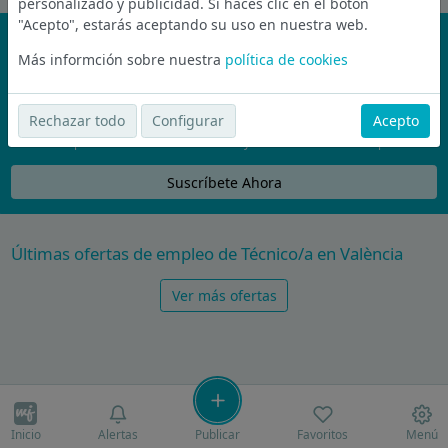
personalizado y publicidad. Si haces clic en el botón
"Acepto", estarás aceptando su uso en nuestra web.
¡No te pierdas nada!
Más informción sobre nuestra
política de cookies
Únete a la comunidad de wijobs y recibe por email las mejores
ofertas de empleo
Rechazar todo
Configurar
Acepto
Nunca compartiremos tu email con nadie y no te vamos a enviar spam
Suscríbete Ahora
Últimas ofertas de empleo de Técnico/a en València
Ver más ofertas
Inicio
Alertas
Publicar
Favoritos
Menú