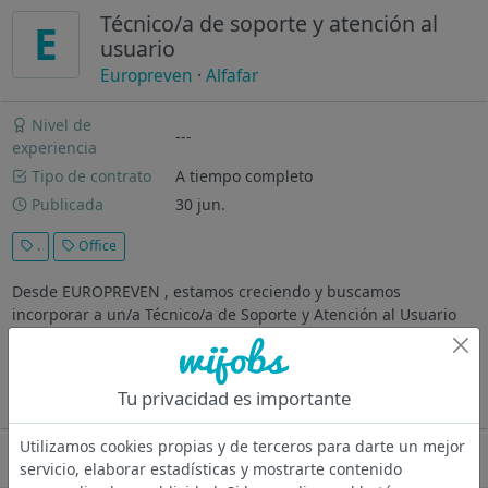
Técnico/a de soporte y atención al
E
usuario
Europreven
·
Alfafar
Nivel de
---
experiencia
Tipo de contrato
A tiempo completo
Publicada
30 jun.
.
Office
Desde EUROPREVEN , estamos creciendo y buscamos
incorporar a un/a Técnico/a de Soporte y Atención al Usuario
para seguir impulsando nuestro compromiso con la calidad
del servicio y la satisfacción de nuestros clientes. 🚀 El reto / el
proyecto Te...
Tu privacidad es importante
Ver más
Utilizamos cookies propias y de terceros para darte un mejor
Oferta desactivada
servicio, elaborar estadísticas y mostrarte contenido