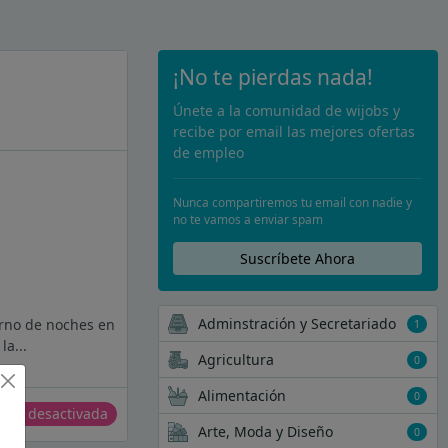
¡No te pierdas nada!
Únete a la comunidad de wijobs y
recibe por email las mejores ofertas
de empleo
Nunca compartiremos tu email con nadie y
no te vamos a enviar spam
Suscríbete Ahora
Adminstración y Secretariado
urno de noches en
1
la...
Agricultura
0
Alimentación
0
erta desactivada
Arte, Moda y Diseño
0