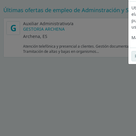
Ut
Últimas ofertas de empleo de Adminstración y Sec
el
pu
Auxiliar Administrativo/a
G
us
GESTORIA ARCHENA
Archena, ES
Má
Atención telefónica y presencial a clientes. Gestión documental y a
Tramitación de altas y bajas en organismos...