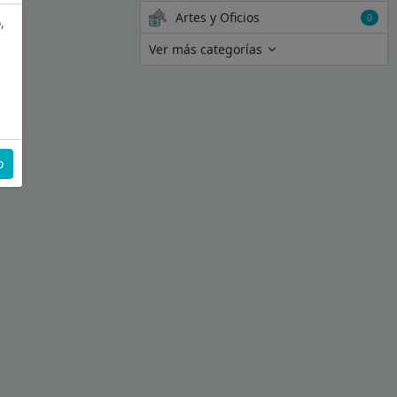
Artes y Oficios
0
,
Ver más categorías
o