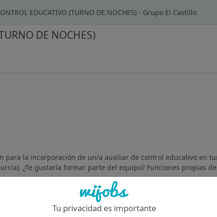
ONTROL EDUCATIVO (TURNO DE NOCHES) - Grupo El Castillo
(TURNO DE NOCHES)
n para la incorporación de un/a auxiliar de control educativo en t
urcia). ¿Te gustaría formar parte del equipo? Funciones propias de 
Of
Tu privacidad es importante