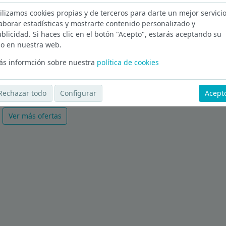
ilizamos cookies propias y de terceros para darte un mejor servicio
retariado en Murcia
aborar estadísticas y mostrarte contenido personalizado y
blicidad. Si haces clic en el botón "Acepto", estarás aceptando su
25 jun.
o en nuestra web.
s informción sobre nuestra
política de cookies
rchivo.
Rechazar todo
Configurar
Acept
Ver más ofertas