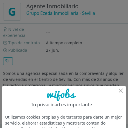
Agente Inmobiliario
G
Grupo Ezeda Inmobiliaria
·
Sevilla
Nivel de
---
experiencia
Tipo de contrato
A tiempo completo
Publicada
27 jun.
.
Somos una agencia especializada en la compraventa y alquiler
de viviendas en el Centro de Sevilla. Con más de 23 años de
trayectoria profesional, y muchos vecinos suyos que pueden
confirmar su satisfacción con nuestra atención. Tareas
Captacion de...
Ver más
Tu privacidad es importante
Oferta desactivada
Utilizamos cookies propias y de terceros para darte un mejor
servicio, elaborar estadísticas y mostrarte contenido