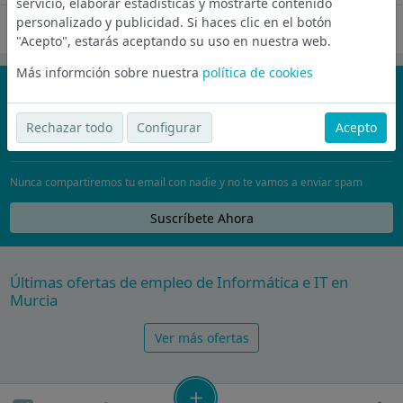
servicio, elaborar estadísticas y mostrarte contenido
personalizado y publicidad. Si haces clic en el botón
Oferta desactivada
"Acepto", estarás aceptando su uso en nuestra web.
Más informción sobre nuestra
política de cookies
¡No te pierdas nada!
Únete a la comunidad de wijobs y recibe por email las mejores
Rechazar todo
Configurar
Acepto
ofertas de empleo
Nunca compartiremos tu email con nadie y no te vamos a enviar spam
Suscríbete Ahora
Últimas ofertas de empleo de Informática e IT en
Murcia
Ver más ofertas