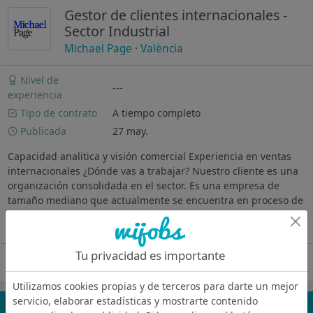
Gestor de clientes internacionales -
Sector Industrial
Michael Page
·
València
Nivel de
---
experiencia
Tipo de contrato
A tiempo completo
Publicada
27 may.
Capacidad analitica y visión comercial Experiencia en ventas
internacionales ¿Dónde vas a trabajar? Nuestro cliente es una
organización consolidada en el sector. Es una empresa de
tamaño mediano que actualmente se encuentra en proceso de
expansión...
Ver más
Tu privacidad es importante
Oferta desactivada
Utilizamos cookies propias y de terceros para darte un mejor
servicio, elaborar estadísticas y mostrarte contenido
¡No te pierdas nada!