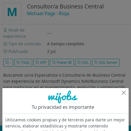
Consultor/a Business Central
M
Michael Page
·
Rioja
Nivel de
---
experiencia
Tipo de contrato
A tiempo completo
Publicada
2 jul.
.
TSQL
ERP
Power BI
SQL
SQL Server
Buscamos un/a Especialista o Consultor/a de Business Central
con experiencia en Microsoft Dynamics NAV/Business Central
para participar en el mantenimiento, evolución y optimización
de las soluciones ERP de la compañía. El puesto combina...
Ver más
Tu privacidad es importante
Oferta desactivada
Utilizamos cookies propias y de terceros para darte un mejor
servicio, elaborar estadísticas y mostrarte contenido