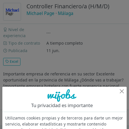
Controller Financiero/a (H/M/D)
Michael Page
·
Málaga
Nivel de
---
experiencia
Tipo de contrato
A tiempo completo
Publicada
11 jun.
Excel
Importante empresa de referencia en su sector Excelente
oportunidad en la provincia de Málaga ¿Dónde vas a trabajar?
Importante empresa hotelera con fuerte presencia nacional,
perteneciente a un fondo de inversión internacional, busca
incorporar un...
Ver más
Tu privacidad es importante
Oferta desactivada
Utilizamos cookies propias y de terceros para darte un mejor
servicio, elaborar estadísticas y mostrarte contenido