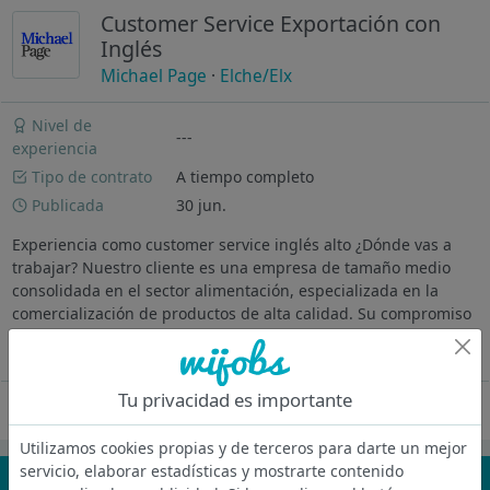
Customer Service Exportación con
Inglés
Michael Page
·
Elche/Elx
Nivel de
---
experiencia
Tipo de contrato
A tiempo completo
Publicada
30 jun.
Experiencia como customer service inglés alto ¿Dónde vas a
trabajar? Nuestro cliente es una empresa de tamaño medio
consolidada en el sector alimentación, especializada en la
comercialización de productos de alta calidad. Su compromiso
con la...
Ver más
Tu privacidad es importante
Oferta desactivada
Utilizamos cookies propias y de terceros para darte un mejor
servicio, elaborar estadísticas y mostrarte contenido
¡No te pierdas nada!