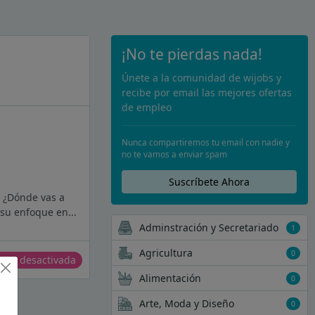
¡No te pierdas nada!
Únete a la comunidad de wijobs y
recibe por email las mejores ofertas
de empleo
Nunca compartiremos tu email con nadie y
no te vamos a enviar spam
Suscríbete Ahora
o ¿Dónde vas a
su enfoque en...
Adminstración y Secretariado
1
Agricultura
0
erta desactivada
Alimentación
0
Arte, Moda y Diseño
0