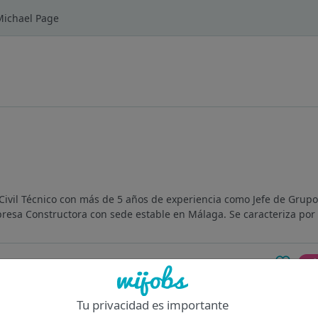
 Michael Page
Civil Técnico con más de 5 años de experiencia como Jefe de Grup
resa Constructora con sede estable en Málaga. Se caracteriza por 
Of
Tu privacidad es importante
Málaga