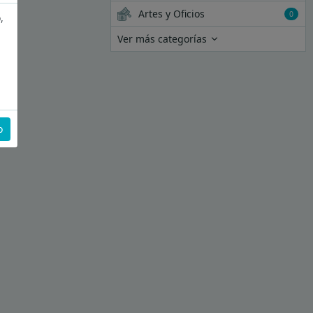
Artes y Oficios
0
,
Ver más categorías
o