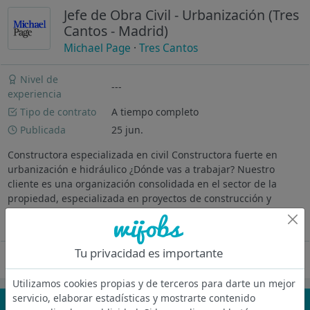
Jefe de Obra Civil - Urbanización (Tres
Cantos - Madrid)
Michael Page
·
Tres Cantos
Nivel de
---
experiencia
Tipo de contrato
A tiempo completo
Publicada
25 jun.
Constructora especializada en civil Constructora fuerte en
urbanización e hidráulico ¿Dónde vas a trabajar? Nuestro
cliente es una organización consolidada en el sector de la
propiedad, especializada en proyectos de construcción y
urbanización. Se...
Ver más
Tu privacidad es importante
Oferta desactivada
Utilizamos cookies propias y de terceros para darte un mejor
servicio, elaborar estadísticas y mostrarte contenido
¡No te pierdas nada!