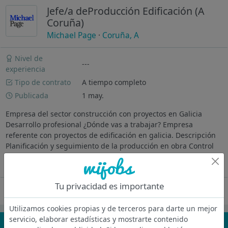
Jefe/a deProducción Edificación (A
Coruña)
Michael Page
·
Coruña, A
Nivel de
---
experiencia
Tipo de contrato
A tiempo completo
Publicada
1 may.
Empresa del sector construcción con proyectos en Galicia
Desarrollo profesional ¿Dónde vas a trabajar? Empresa
referente con proyectos de edificación en galicia. Descripción
Planificación y seguimiento de la producción en obra Control
de mediciones y...
Ver más
Tu privacidad es importante
Oferta desactivada
Utilizamos cookies propias y de terceros para darte un mejor
servicio, elaborar estadísticas y mostrarte contenido
¡No te pierdas nada!