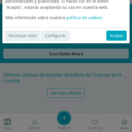
personalizado y publicidad. Si haces clic en el botón
"Acepto", estarás aceptando su uso en nuestra web.
¡No te pierdas nada!
Más informción sobre nuestra
política de cookies
Únete a la comunidad de wijobs y recibe por email las mejores
ofertas de empleo
Rechazar todo
Configurar
Acepto
Nunca compartiremos tu email con nadie y no te vamos a enviar spam
Suscríbete Ahora
Últimas ofertas de empleo de Jefe/a de Cuentas en A
Coruña
Ver más ofertas
Inicio
Alertas
Publicar
Favoritos
Menú