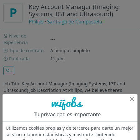
Key Account Manager (Imaging
P
Systems, IGT and Ultrasound)
Philips
·
Santiago de Compostela
Nivel de
---
experiencia
Tipo de contrato
A tiempo completo
Publicada
11 jun.
.
Job Title Key Account Manager (Imaging Systems, IGT and
Ultrasound) Job Description At Philips, we believe there’s
always a way to make life better. Through meaningful
innovation, we help clinicians make confident decisions and
deliver better care to...
Tu privacidad es importante
Ver más
Utilizamos cookies propias y de terceros para darte un mejor
Oferta desactivada
servicio, elaborar estadísticas y mostrarte contenido