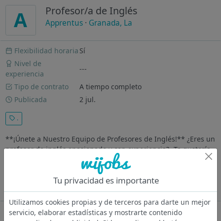
Profesor/a de Inglés
A
Apprentus
·
Granada, La
Flexibilidad horaria
Sí
Nivel de
---
experiencia
Tipo de contrato
A tiempo completo
Publicada
2 jul.
.
**¡Únete a Nuestro Equipo de Profesores de Inglés!** ¿Eres un
profesor de inglés apasionado y con experiencia? ¿Te gustaría
ser parte de una plataforma educativa líder en la enseñanza
de idiomas? ¡Estamos buscando profesionales como tú para
Tu privacidad es importante
unirse a...
Ver más
Utilizamos cookies propias y de terceros para darte un mejor
servicio, elaborar estadísticas y mostrarte contenido
Oferta desactivada