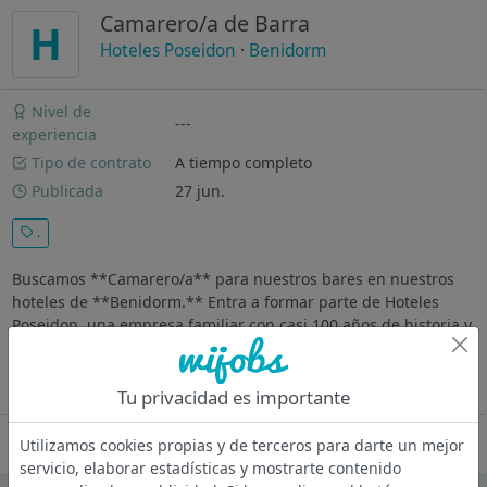
Camarero/a de Barra
H
Hoteles Poseidon
·
Benidorm
Nivel de
---
experiencia
Tipo de contrato
A tiempo completo
Publicada
27 jun.
.
Buscamos **Camarero/a** para nuestros bares en nuestros
hoteles de **Benidorm.** Entra a formar parte de Hoteles
Poseidon, una empresa familiar con casi 100 años de historia y
7 establecimientos en España con más de 3.500 plazas
hoteleras. Con un...
Ver más
Tu privacidad es importante
Oferta desactivada
Utilizamos cookies propias y de terceros para darte un mejor
servicio, elaborar estadísticas y mostrarte contenido