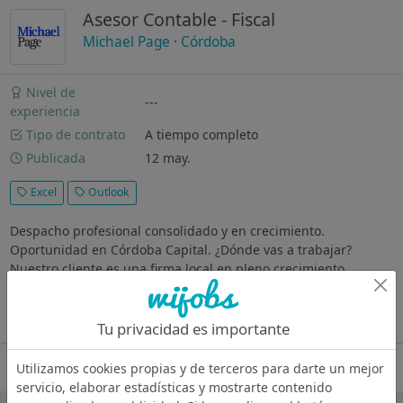
Asesor Contable - Fiscal
Michael Page
·
Córdoba
Nivel de
---
experiencia
Tipo de contrato
A tiempo completo
Publicada
12 may.
Excel
Outlook
Despacho profesional consolidado y en crecimiento.
Oportunidad en Córdoba Capital. ¿Dónde vas a trabajar?
Nuestro cliente es una firma local en pleno crecimiento.
Descripción Gestión contable y fiscal de una cartera de
clientes. Elaboración y...
Ver más
Tu privacidad es importante
Oferta desactivada
Utilizamos cookies propias y de terceros para darte un mejor
servicio, elaborar estadísticas y mostrarte contenido