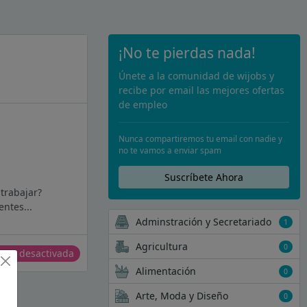
¡No te pierdas nada!
Únete a la comunidad de wijobs y
recibe por email las mejores ofertas
de empleo
Nunca compartiremos tu email con nadie y
no te vamos a enviar spam
Suscríbete Ahora
 trabajar?
entes...
Adminstración y Secretariado
1
Agricultura
0
erta desactivada
Alimentación
0
Arte, Moda y Diseño
0