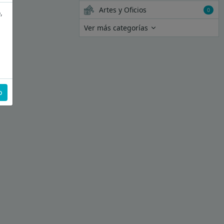
Artes y Oficios
0
,
Ver más categorías
o