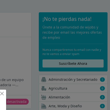
¡No te pierdas nada!
Únete a la comunidad de wijobs y
recibe por email las mejores ofertas
de empleo
Nunca compartiremos tu email con nadie y
no te vamos a enviar spam
Suscríbete Ahora
Adminstración y Secretariado
o de un equipo
1
lador/a —...
Agricultura
0
Alimentación
0
erta desactivada
Arte, Moda y Diseño
0