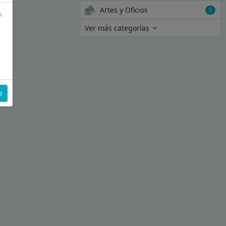
Artes y Oficios
0
,
Ver más categorías
o