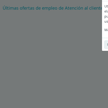
Ut
Últimas ofertas de empleo de Atención al cliente 
el
pu
us
Má