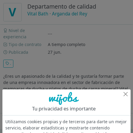
Departamento de calidad
V
Vital Bath
·
Arganda del Rey
Nivel de
---
experiencia
Tipo de contrato
A tiempo completo
Publicada
27 jun.
.
¿Eres un apasionado de la calidad y te gustaría formar parte
de una empresa innovadora en el sector de fabricación de
mamparas de ducha y platos de ducha de carga mineral? Vital
Bath, una compañía dinámica en la industria de muebles y
accesorios para...
Ver más
Tu privacidad es importante
Oferta desactivada
Utilizamos cookies propias y de terceros para darte un mejor
servicio, elaborar estadísticas y mostrarte contenido