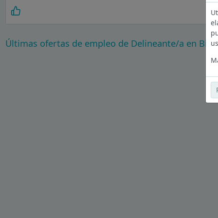
Ut
el
pu
Últimas ofertas de empleo de Delineante/a en Bizk
us
Má