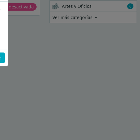
Artes y Oficios
erta desactivada
0
,
Ver más categorías
o