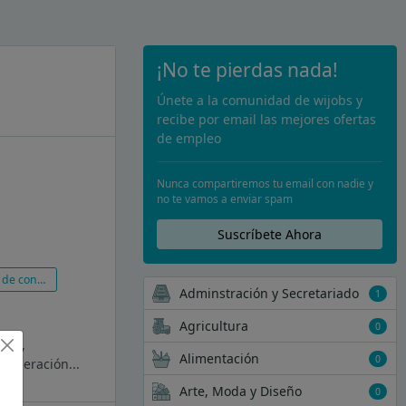
¡No te pierdas nada!
Únete a la comunidad de wijobs y
recibe por email las mejores ofertas
de empleo
Nunca compartiremos tu email con nadie y
no te vamos a enviar spam
Suscríbete Ahora
onstrucción
Adminstración y Secretariado
1
Agricultura
0
ento,
Alimentación
0
cuperación...
Arte, Moda y Diseño
0