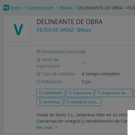
Inicio
Construcción
Bilbao
DELINEANTE DE OBRA - VIU
DELINEANTE DE OBRA
V
VIUDA DE SAINZ
·
Bilbao
Flexibilidad horaria
Sí
Nivel de
---
experiencia
Tipo de contrato
A tiempo completo
Publicada
2 jul.
SolidWorks
Ingeniería
Ingeniería de proyectos
SketchUp
Autodesk Inventor
Viuda de Sainz S.L., empresa líder en su sector 
Conservación integral y rehabilitación de Carret
Ver más