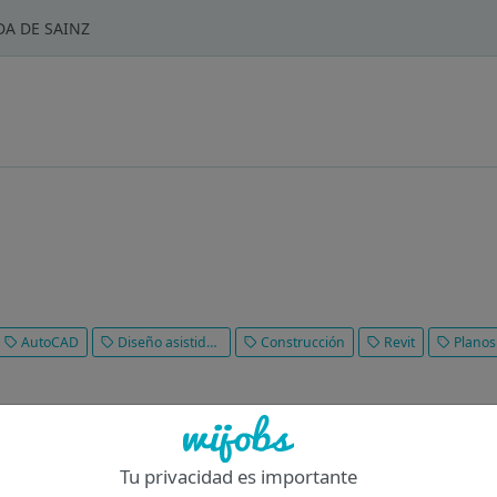
DA DE SAINZ
AutoCAD
Diseño asistido por ordenador (CAD)
Construcción
Revit
Planos de c
en el País Vasco, dedicada a la Obra Civil, Construcción, Mantenimi
eras, Obras Hidráulicas, Urbanizaciones, Obras de Tratamiento y re
Tu privacidad es importante