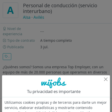
Personal de conducción (servicio
A
interurbano)
Alsa
·
Avilés
Nivel de
---
experiencia
Tipo de contrato
A tiempo completo
Publicada
3 jul.
.
¿Quiénes somos? Somos una empresa Top Employer, con un
equipo de más de 20.000 personas que operamos en diversos
países y compartimos un propósito común: construir una
movilidad sostenible, multimodal y conectada. Llevamos más
de 100 años movilizando...
Tu privacidad es importante
Ver más
Utilizamos cookies propias y de terceros para darte un mejor
Oferta desactivada
servicio, elaborar estadísticas y mostrarte contenido