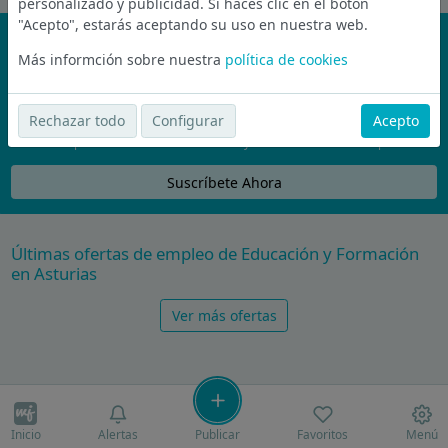
personalizado y publicidad. Si haces clic en el botón
"Acepto", estarás aceptando su uso en nuestra web.
¡No te pierdas nada!
Más informción sobre nuestra
política de cookies
Únete a la comunidad de wijobs y recibe por email las mejores
ofertas de empleo
Rechazar todo
Configurar
Acepto
Nunca compartiremos tu email con nadie y no te vamos a enviar spam
Suscríbete Ahora
Últimas ofertas de empleo de Educación y Formación
en Asturias
Ver más ofertas
Inicio
Alertas
Publicar
Favoritos
Menú