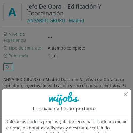
Jefe De Obra – Edificación Y
A
Coordinación
ANSAREO GRUPO
·
Madrid
Nivel de
---
experiencia
Tipo de contrato
A tiempo completo
Publicada
1 jul.
.
ANSAREO GRUPO en Madrid busca un/a Jefe/a de Obra para
ejecutar proyectos de edificación y coordinar subcontratas. El
candidato ideal debe tener un grado en Arquitectura Técnica y
al menos 2 años de experiencia en producción de obra
residencial...
Tu privacidad es importante
Ver más
Utilizamos cookies propias y de terceros para darte un mejor
Oferta desactivada
servicio, elaborar estadísticas y mostrarte contenido