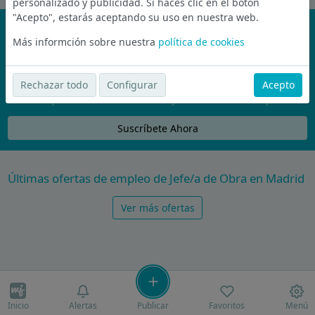
personalizado y publicidad. Si haces clic en el botón
"Acepto", estarás aceptando su uso en nuestra web.
¡No te pierdas nada!
Más informción sobre nuestra
política de cookies
Únete a la comunidad de wijobs y recibe por email las mejores
ofertas de empleo
Rechazar todo
Configurar
Acepto
Nunca compartiremos tu email con nadie y no te vamos a enviar spam
Suscríbete Ahora
Últimas ofertas de empleo de Jefe/a de Obra en Madrid
Ver más ofertas
Inicio
Alertas
Publicar
Favoritos
Menú