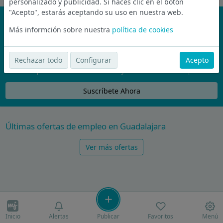
personalizado y publicidad. Si haces clic en el botón
"Acepto", estarás aceptando su uso en nuestra web.
¡No te pierdas nada!
Más informción sobre nuestra
política de cookies
Únete a la comunidad de wijobs y recibe por email las mejores
ofertas de empleo
Rechazar todo
Configurar
Acepto
Nunca compartiremos tu email con nadie y no te vamos a enviar spam
Suscríbete Ahora
Últimas ofertas de empleo en Guadalajara
Ver más ofertas
Inicio
Alertas
Publicar
Favoritos
Menú