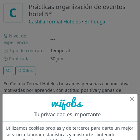
Prácticas organización de eventos
C
hotel 5*
Castilla Termal Hoteles
·
Brihuega
Nivel de
---
experiencia
Tipo de contrato
Temporal
Publicada
30 jun.
.
Office
En Castilla Termal Hoteles buscamos personas con iniciativa,
motivadas por aprender, con actitud positiva y ganas de
aportar. Valoramos perfiles responsables, con compromiso y
orientación a la mejora continua y a la excelencia en su
trabajo. Ofrecemos...
Tu privacidad es importante
Ver más
Utilizamos cookies propias y de terceros para darte un mejor
Oferta desactivada
servicio, elaborar estadísticas y mostrarte contenido