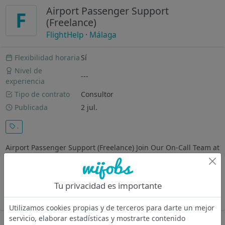
Airport Passenger Support
F
(Freelance)
FlightHelp
·
Málaga
Flexibilidad horaria
Sí
Nivel de
---
experiencia
Tipo de contrato
Consultor
Publicada
2 jul.
.
Airport Passenger Support (Freelance) Join Our On-Call Team at
Malaga Airport: Help Passengers Claim Their Rights! At
FlightHelp, we support airline passengers in claiming
compensation for delayed or canceled flights. To date, we have
Tu privacidad es importante
assisted...
Ver más
Utilizamos cookies propias y de terceros para darte un mejor
servicio, elaborar estadísticas y mostrarte contenido
Oferta desactivada