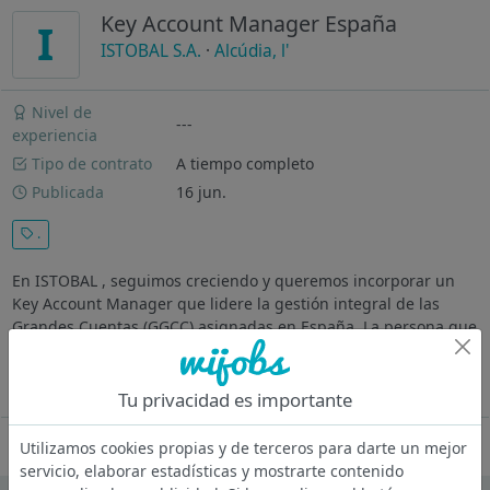
Key Account Manager España
I
ISTOBAL S.A.
·
Alcúdia, l'
Nivel de
---
experiencia
Tipo de contrato
A tiempo completo
Publicada
16 jun.
.
En ISTOBAL , seguimos creciendo y queremos incorporar un
Key Account Manager que lidere la gestión integral de las
Grandes Cuentas (GGCC) asignadas en España. La persona que
se incorpore será responsable de impulsar el desarrollo de
negocio ...
Ver más
Tu privacidad es importante
Oferta desactivada
Utilizamos cookies propias y de terceros para darte un mejor
servicio, elaborar estadísticas y mostrarte contenido