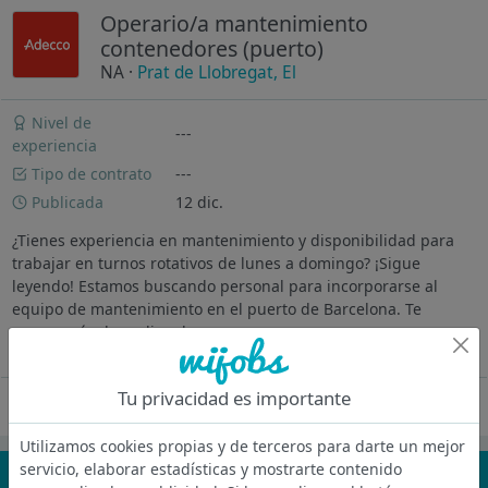
Operario/a mantenimiento
contenedores (puerto)
NA
·
Prat de Llobregat, El
Nivel de
---
experiencia
Tipo de contrato
---
Publicada
12 dic.
¿Tienes experiencia en mantenimiento y disponibilidad para
trabajar en turnos rotativos de lunes a domingo? ¡Sigue
leyendo! Estamos buscando personal para incorporarse al
equipo de mantenimiento en el puerto de Barcelona. Te
encargarás de realizar la...
Ver más
Tu privacidad es importante
Oferta desactivada
Utilizamos cookies propias y de terceros para darte un mejor
servicio, elaborar estadísticas y mostrarte contenido
¡No te pierdas nada!