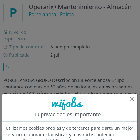
Operari@ Mantenimiento - Almacén
P
Porcelanosa
·
Palma
Nivel de
---
experiencia
Tipo de contrato
A tiempo completo
Publicada
2 jul.
.
PORCELANOSA GRUPO Descripción En Porcelanosa Grupo
contamos con más de 50 años de historia, estamos presentes
en más de 140 países alrededor del mundo y somos una marca
de referencia a nivel mundial en diseño y calidad de producto.
Durante toda...
Ver más
Tu privacidad es importante
Oferta desactivada
Utilizamos cookies propias y de terceros para darte un mejor
servicio, elaborar estadísticas y mostrarte contenido