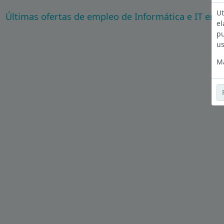
Ut
Últimas ofertas de empleo de Informática e IT en Il
el
pu
us
Má