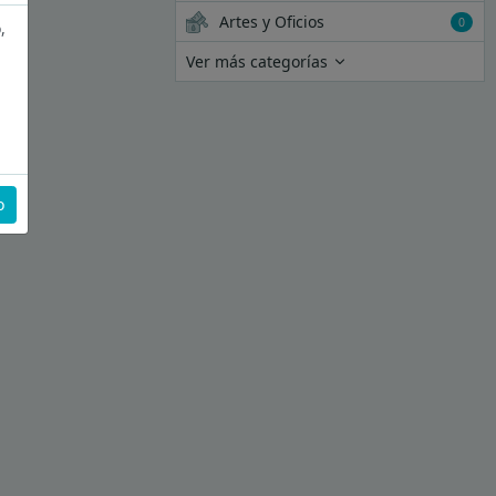
Artes y Oficios
0
,
Ver más categorías
o