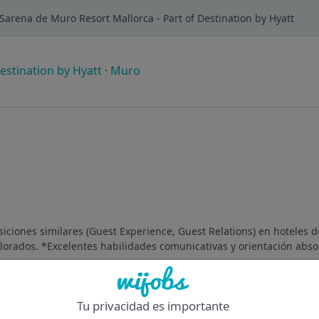
arena de Muro Resort Mallorca - Part of Destination by Hyatt
estination by Hyatt
·
Muro
ciones similares (Guest Experience, Guest Relations) en hoteles d
alorados. *Excelentes habilidades comunicativas y orientación absolu
Of
Tu privacidad es importante