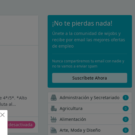
¡No te pierdas nada!
Únete a la comunidad de wijobs y
recibe por email las mejores ofertas
de empleo
Nunca compartiremos tu email con nadie y
no te vamos a enviar spam
Suscríbete Ahora
Adminstración y Secretariado
e 4*/5*. *Alto
1
ta al...
Agricultura
0
Alimentación
0
erta desactivada
Arte, Moda y Diseño
0